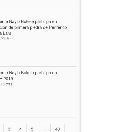
ente Nayib Bukele participa en
ción de primera piedra de Periférico
a Lars
23 días
ente Nayib Bukele participa en
E 2019
46 días
3
4
5
...
48