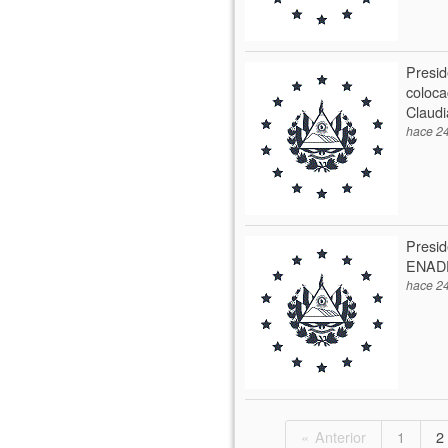
Presid
coloca
Claudi
hace 24
Presid
ENAD
hace 24
Anterior
1
2