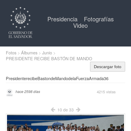
Presidencia
Fotografías
Video
Fotos
Álbumes
Junio
PRESIDENTE RECIBE BASTÓN DE MANDO
Descargar foto
PresidenterecibeBastondeMandodelaFuerzaArmada36
4215 vistas
hace 2598 días
10 de 33