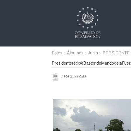
Fotos
Álbumes
Junio
PRESIDENTE
PresidenterecibeBastondeMandodelaFue
hace 2599 días