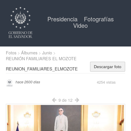
Presidencia
Fotografías
Video
Fotos
Álbumes
Junio
REUNIÓN FAMILIARES EL MOZOTE
Descargar foto
REUNION_FAMILIARES_ELMOZOTE
4254 vistas
hace 2600 días
9 de 12