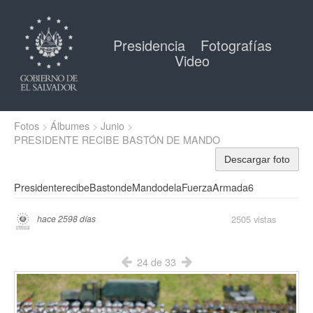
Presidencia
Fotografías
Video
Fotos
Álbumes
Junio
PRESIDENTE RECIBE BASTÓN DE MANDO
Descargar foto
PresidenterecibeBastondeMandodelaFuerzaArmada6
2505 vistas
hace 2598 días
24 de 33