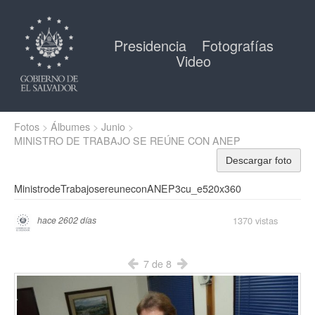
Presidencia
Fotografías
Video
Fotos
Álbumes
Junio
MINISTRO DE TRABAJO SE REÚNE CON ANEP
Descargar foto
MinistrodeTrabajosereuneconANEP3cu_e520x360
1370 vistas
hace 2602 días
7 de 8