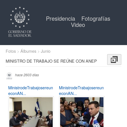
Presidencia
Fotografías
Video
Fotos
Álbumes
Junio
MINISTRO DE TRABAJO SE REÚNE CON ANEP
hace 2603 días
MinistrodeTrabajosereun
MinistrodeTrabajosereun
econAN...
econAN...