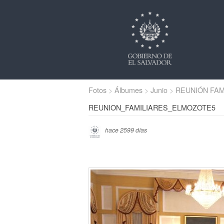
Fotos
Álbumes
Junio
REUNIÓN FAM
REUNION_FAMILIARES_ELMOZOTE5
hace 2599 días