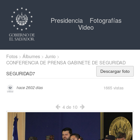
Presidencia
Fotografías
Video
Fotos
Álbumes
Junio
CONFERENCIA DE PRENSA GABINETE DE SEGURIDAD
Descargar foto
SEGURIDAD7
1665 vistas
hace 2602 días
4 de 10