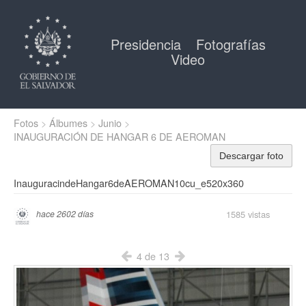
Presidencia
Fotografías
Video
Fotos
Álbumes
Junio
INAUGURACIÓN DE HANGAR 6 DE AEROMAN
Descargar foto
InauguracindeHangar6deAEROMAN10cu_e520x360
1585 vistas
hace 2602 días
4 de 13