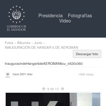
Presidencia
Fotografías
Video
Fotos
Álbumes
Junio
INAUGURACIÓN DE HANGAR 6 DE AEROMAN
Descargar foto
InauguracindeHangar6deAEROMAN6cu_e520x360
1568 vistas
hace 2601 días
8 de 13