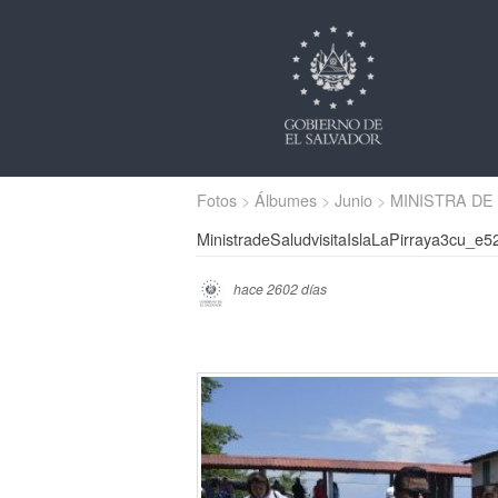
Fotos
Álbumes
Junio
MINISTRA DE 
MinistradeSaludvisitaIslaLaPirraya3cu_e
hace 2602 días