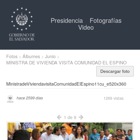
Presidencia
Fotografías
Video
Fotos
Álbumes
Junio
MINISTRA DE VIVIENDA VISITA COMUNIDAD EL ESPINO
Descargar foto
MinistradeViviendavisitaComunidadElEspino11cu_e520x360
1269 vistas
hace 2599 días
1 de 9