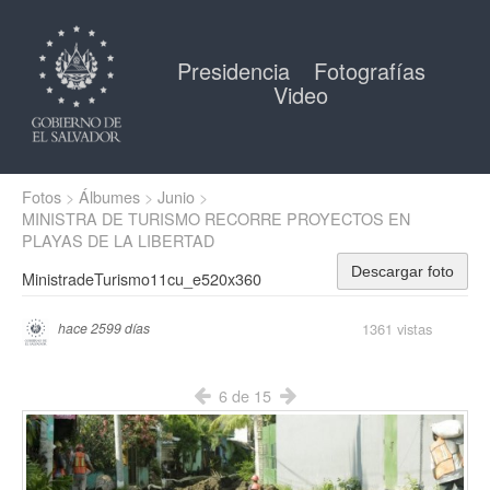
Presidencia
Fotografías
Video
Fotos
Álbumes
Junio
MINISTRA DE TURISMO RECORRE PROYECTOS EN
PLAYAS DE LA LIBERTAD
Descargar foto
MinistradeTurismo11cu_e520x360
1361 vistas
hace 2599 días
6 de 15