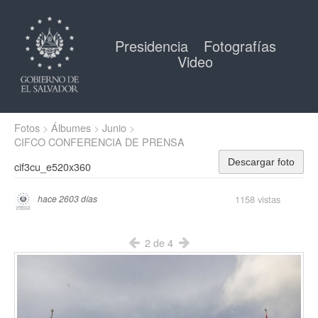
Presidencia
Fotografías
Video
Fotos
Álbumes
Junio
CIFCO CONFERENCIA DE PRENSA
Descargar foto
cif3cu_e520x360
1158 vistas
hace 2603 días
2 de 4