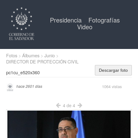
Presidencia
Fotografías
Video
Fotos
Álbumes
Junio
DIRECTOR DE PROTECCIÓN CIVIL
Descargar foto
pc1cu_e520x360
1064 vistas
hace 2601 días
4 de 4