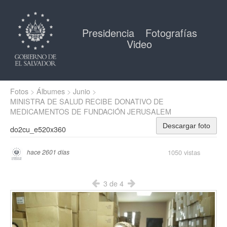
Presidencia
Fotografías
Video
Fotos
Álbumes
Junio
MINISTRA DE SALUD RECIBE DONATIVO DE
MEDICAMENTOS DE FUNDACIÓN JERUSALEM
Descargar foto
do2cu_e520x360
1050 vistas
hace 2601 días
3 de 4