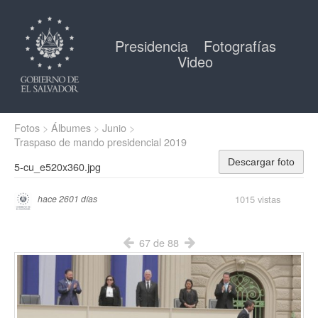
Presidencia
Fotografías
Video
Fotos
Álbumes
Junio
Traspaso de mando presidencial 2019
Descargar foto
5-cu_e520x360.jpg
1015 vistas
hace 2601 días
67 de 88