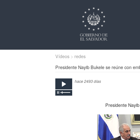
Vídeos
redes
Presidente Nayib Bukele se reúne con emb
hace 2493 días
Presidente Nayib